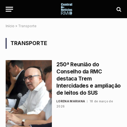
Início
»
Transporte
TRANSPORTE
250ª Reunião do
Conselho da RMC
destaca Trem
Intercidades e ampliação
de leitos do SUS
LORENA MARIANA
18 de março de
2026