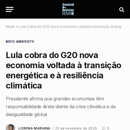
Início
»
Lula cobra do G20 nova economia voltada à transição energética e à resiliência climática
MEIO AMBIENTE
Lula cobra do G20 nova
economia voltada à transição
energética e à resiliência
climática
Presidente afirma que grandes economias têm
responsabilidade direta diante da crise climática e da
desigualdade global
LORENA MARIANA
22 de novembro de 2025
0