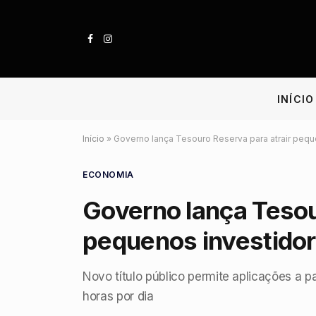
Facebook
Instagram
INÍCIO
Início
»
Governo lança Tesouro Reserva para atrair pequ
ECONOMIA
Governo lança Tesou
pequenos investido
Novo título público permite aplicações a p
horas por dia