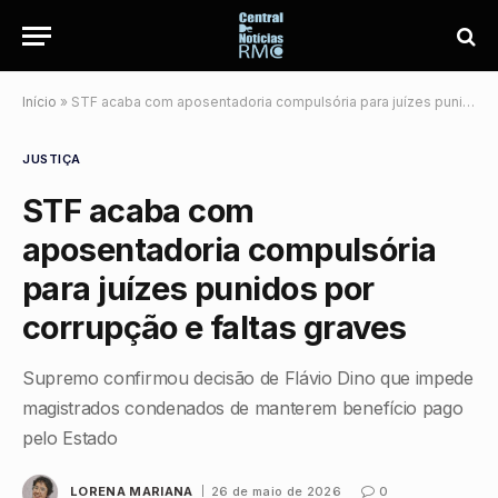
Início
»
STF acaba com aposentadoria compulsória para juízes punidos por corrupção e faltas graves
JUSTIÇA
STF acaba com
aposentadoria compulsória
para juízes punidos por
corrupção e faltas graves
Supremo confirmou decisão de Flávio Dino que impede
magistrados condenados de manterem benefício pago
pelo Estado
LORENA MARIANA
26 de maio de 2026
0